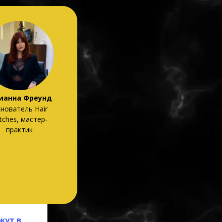
ианна Фреунд
нователь Hair
tches, мастер-
практик
жут в