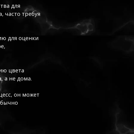
тва для
, часто требуя
ию для оценки
е,
ию цвета
 а не дома.
есс, он может
обычно