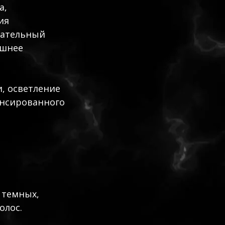
а,
ия
лательный
ашнее
и, осветление
ансированного
 темных,
олос.