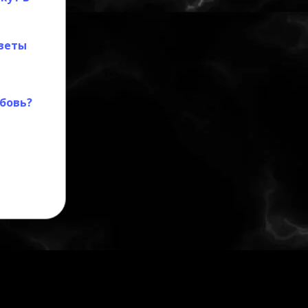
оветы
юбовь?