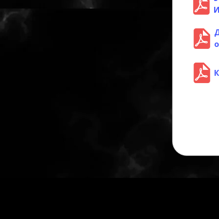
И
Д
о
К