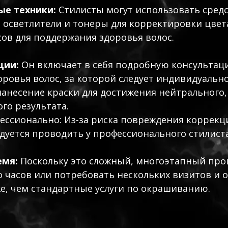
ые техники:
Стилисты могут использовать средс
, осветлители и тонеры для корректировки цвета
сов для поддержания здоровья волос.
ции:
Он включает в себя подробную консультац
оровья волос, за которой следует индивидуально
нанесение краски для достижения нейтрального,
го результата.
ессионально: Из-за риска повреждения коррекц
уется проводить у профессионального стилиста,
емя:
Поскольку это сложный, многоэтапный проц
о часов или потребовать нескольких визитов и 
е, чем стандартные услуги по окрашиванию.