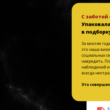
С заботой
Упаковала
в подборк
За многие год
это наша визи
социальных се
навредить. По
наблюдений и 
всегда неотра
Это совершен
5