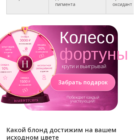
пигмента
оксидант
Колесо
фортуны
крути и выигрывай
Забрать подарок
Побеждает каждый
участвующий!
Какой блонд достижим на вашем
исходном цвете