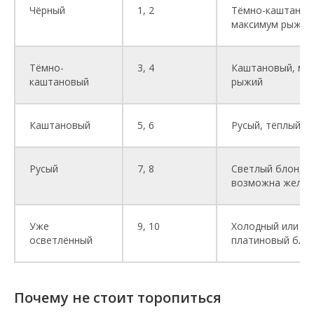
Чёрный
1, 2
Тёмно-каштанов
максимум рыжий
Тёмно-
3, 4
Каштановый, ме
каштановый
рыжий
Каштановый
5, 6
Русый, тёплый б
Русый
7, 8
Светлый блонд,
возможна желти
Уже
9, 10
Холодный или
осветлённый
платиновый бло
Почему не стоит торопиться