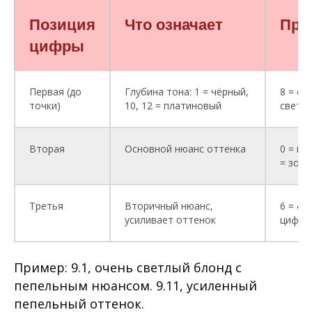
Позиция
Что означает
При
цифры
Первая (до
Глубина тона: 1 = чёрный,
8 = св
точки)
10, 12 = платиновый
светл
Вторая
Основной нюанс оттенка
0 = на
= зол
Третья
Вторичный нюанс,
6 = ф
усиливает оттенок
цифры
Пример: 9.1, очень светлый блонд с
пепельным нюансом. 9.11, усиленный
пепельный оттенок.