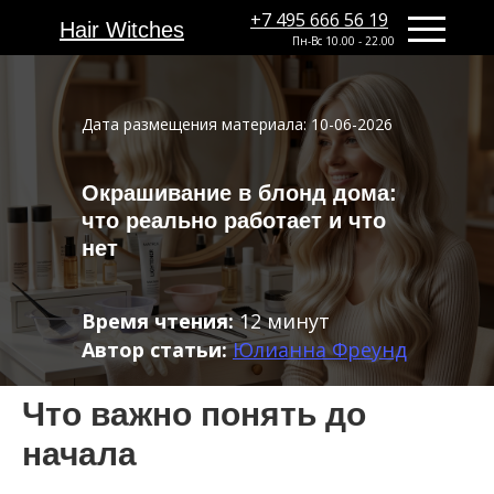
+7 495 666 56 19
+7 495 666 56 19
Hair Witches
Hair Witches
Пн-Вс 10.00 - 22.00
Дата размещения материала: 10-06-2026
Окрашивание в блонд дома:
что реально работает и что
нет
Время чтения:
12 минут
Автор статьи:
Юлианна Фреунд
Что важно понять до
начала