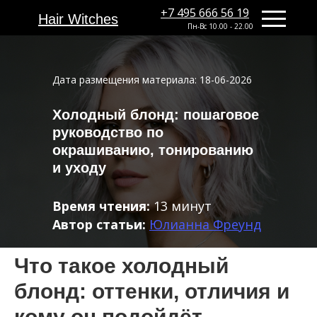
+7 495 666 56 19
+7 495 666 56 19
Hair Witches
Hair Witches
Пн-Вс 10.00 - 22.00
Дата размещения материала: 18-06-2026
Холодный блонд: пошаговое
руководство по
окрашиванию, тонированию
и уходу
Время чтения:
13 минут
Автор статьи:
Юлианна Фреунд
Что такое холодный
блонд: оттенки, отличия и
кому он подойдёт