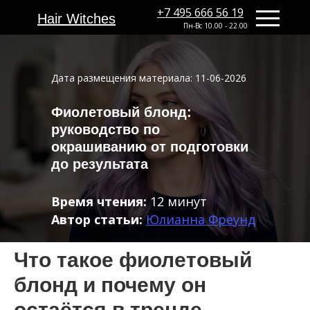
+7 495 666 56 19
+7 495 666 56 19
Hair Witches
Hair Witches
Пн-Вс 10.00 - 22.00
Дата размещения материала: 11-06-2026
Фиолетовый блонд:
руководство по
окрашиванию от подготовки
до результата
Время чтения:
12 минут
Автор статьи:
Юлианна Фреунд
Что такое фиолетовый
блонд и почему он
остаётся в тренде