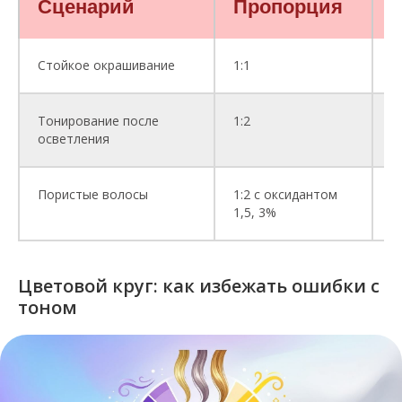
Сценарий
Пропорция
Р
Стойкое окрашивание
1:1
Н
Тонирование после
1:2
М
осветления
р
Пористые волосы
1:2 с оксидантом
М
1,5, 3%
с
Цветовой круг: как избежать ошибки с
тоном