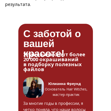
результата.
С заботой о
вашей
красоте!
Упаковала опыт более
20 000 окрашиваний
в подборку полезных
файлов
Юлианна Фреунд
Основатель Hair Witches,
мастер-практик
За многие годы в профессии, я
четко поняла, что наши волосы