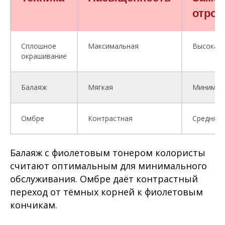
отрос
Сплошное
Максимальная
Высокая
окрашивание
Балаяж
Мягкая
Минимал
Омбре
Контрастная
Средняя
Балаяж с фиолетовым тонером колористы
считают оптимальным для минимального
обслуживания. Омбре даёт контрастный
переход от тёмных корней к фиолетовым
кончикам.