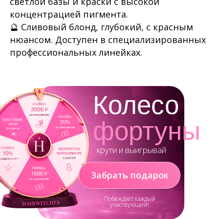
светлой базы и краски с высокой
концентрацией пигмента.
🔮 Сливовый блонд, глубокий, с красным
нюансом. Доступен в специализированных
профессиональных линейках.
Колесо
фортуны
крути и выигрывай
Забрать подарок
Побеждает каждый
участвующий!