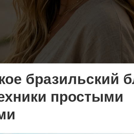
акое бразильский б
техники простыми
ми