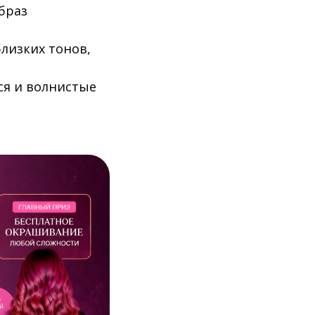
браз
близких тонов,
ся и волнистые