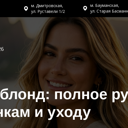
м. Бауманская,
м. Дмитровская,
ул. Старая Басман
ул. Руставели 1/2
26
блонд: полное р
нкам и уходу