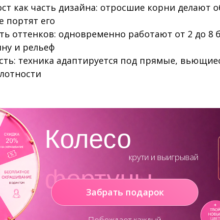
ст как часть дизайна: отросшие корни делают о
е портят его
ть оттенков: одновременно работают от 2 до 8 
ну и рельеф
сть: техника адаптируется под прямые, вьющие
плотности
Колесо
крути и выигрывай
фортуны
Забрать подарок
Побеждает каждый