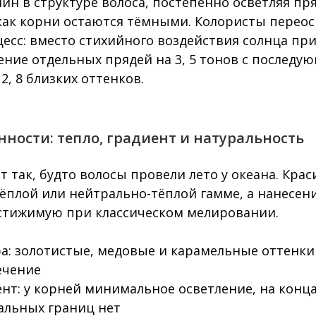
ин в структуре волоса, постепенно осветляя пр
 как корни остаются тёмными. Колористы перео
сс: вместо стихийного воздействия солнца пр
ение отдельных прядей на 3, 5 тонов с последу
, 8 близких оттенков.
нности: тепло, градиент и натуральность
 так, будто волосы провели лето у океана. Крас
ёплой или нейтрально-тёплой гамме, а нанесен
стижимую при классическом мелировании.
ра: золотистые, медовые и карамельные оттенк
ечение
ент: у корней минимальное осветление, на конц
альных границ нет