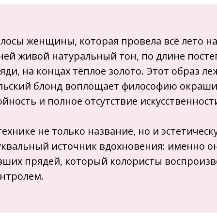
лосы женщины, которая провела всё лето на
ней живой натуральный тон, по длине пост
ди, на концах тёплое золото. Этот образ ле
ильский блонд воплощает философию окраши
ойность и полное отсутствие искусственност
технике не только название, но и эстетичес
уквальный источник вдохновения: именно он
ших прядей, который колористы воспроизво
онтролем.