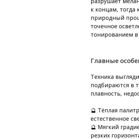
разрушает мелан
к концам, тогда
природный проце
точечное осветл
тонированием в 2
Главные особе
Техника выглядит
подбираются в т
плавность, недо
🔮 Тёплая палит
естественное св
🔮 Мягкий гради
резких горизонт