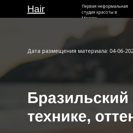
Первая неформальная
Hair
Hair
студия красоты в
Москве
Witches
Witches
Дата размещения материала: 04-06-20
Бразильский 
технике, отте