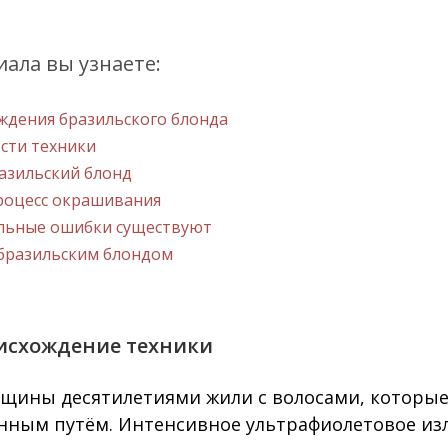
иала вы узнаете:
ждения бразильского блонда
ости техники
разильский блонд
процесс окрашивания
альные ошибки существуют
 бразильским блондом
исхождение техники
щины десятилетиями жили с волосами, которые
нным путём. Интенсивное ультрафиолетовое из