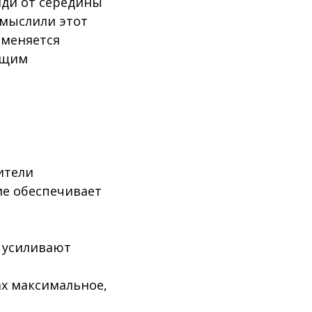
яди от середины
смыслили этот
именяется
ющим
ители
ие обеспечивает
и усиливают
ах максимальное,