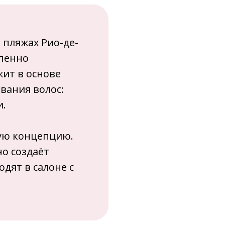
 пляжах Рио-де-
епенно
жит в основе
вания волос:
и.
кую концепцию.
о создаёт
дят в салоне с