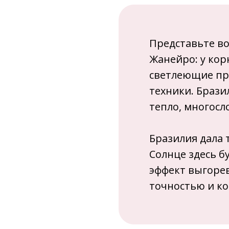
Представьте во
Жанейро: у кор
светлеющие пря
техники. Браз
тепло, многосл
Бразилия дала 
Солнце здесь б
эффект выгорев
точностью и к